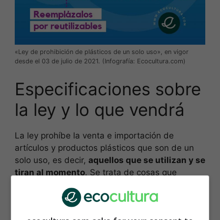
«Ley de prohibición de plásticos de un solo uso», en vigor
desde el 03 de julio de 2021. (Infografía: Ecocultura.com)
Especificaciones sobre
la ley y lo que vendrá
La ley prohíbe la venta e importación de
artículos y productos plásticos que son de un
solo uso, es decir,
aquellos que se utilizan y se
tiran al momento
. Se trata de cosas que
llevamos años usando sin darnos cuenta de
que han sido responsables de la
contaminación
de los mares en un 70%
.