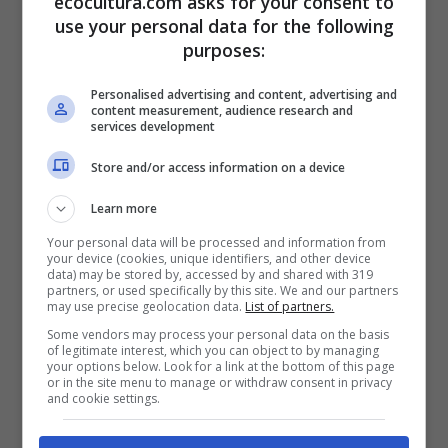
ecocultura.com asks for your consent to
use your personal data for the following
El
Comité de Medio Ambiente y Salud
purposes:
Pública
del
Parlamento Europeo
ha sido el
responsable de la
decisión que se pondrá en
Personalised advertising and content, advertising and
práctica el 03 de julio de 2021
, tras haber
content measurement, audience research and
services development
tomado en cuenta un informe de las
Naciones
Unidas
sobre las consecuencias del cambio
Store and/or access information on a device
climático para el 2030.
Learn more
Y para más adelante hay más medidas a
Your personal data will be processed and information from
implementar, las cuales forman parte del
your device (cookies, unique identifiers, and other device
data) may be stored by, accessed by and shared with 319
proyecto de
Ley de Residuos y Suelos
partners, or used specifically by this site. We and our partners
Contaminados
:
may use precise geolocation data.
List of partners.
Desde 2023, estará prohibido distribuir
Some vendors may process your personal data on the basis
of legitimate interest, which you can object to by managing
gratuitamente envases de plástico. En 2025, el
your options below. Look for a link at the bottom of this page
77% de las botellas introducidas al mercado
or in the site menu to manage or withdraw consent in privacy
and cookie settings.
tendrán que ser recogidas separadamente, y el
objetivo aumenta al 90% en 2029. Además,