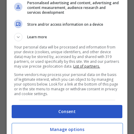
Personalised advertising and content, advertising and
content measurement, audience research and
services development
Store and/or access information on a device
Learn more
Your personal data will be processed and information from
your device (cookies, unique identifiers, and other device
data) may be stored by, accessed by and shared with 319
partners, or used specifically by this site. We and our partners
may use precise geolocation data.
List of partners.
Perseverance: el video del aterrizaje del
Some vendors may process your personal data on the basis
robot de la Nasa en Marte
of legitimate interest, which you can object to by managing
your options below. Look for a link at the bottom of this page
FEBRERO 23, 2021
or in the site menu to manage or withdraw consent in privacy
and cookie settings.
Consent
Manage options