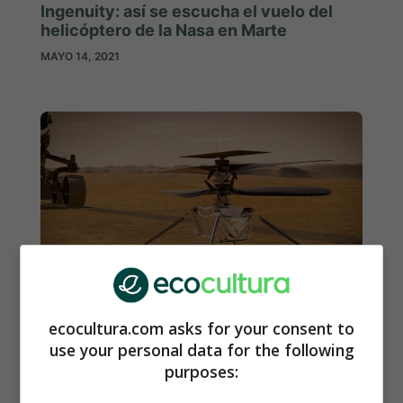
Ingenuity: así se escucha el vuelo del
helicóptero de la Nasa en Marte
MAYO 14, 2021
Ingenuity: la Nasa prepara el primer
ecocultura.com asks for your consent to
vuelo en otro planeta
use your personal data for the following
ABRIL 7, 2021
purposes: