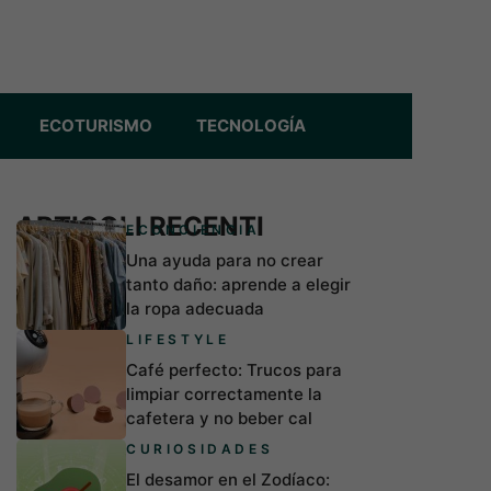
ECOTURISMO
TECNOLOGÍA
ARTICOLI RECENTI
ECONCIENCIA
Una ayuda para no crear
tanto daño: aprende a elegir
la ropa adecuada
LIFESTYLE
Café perfecto: Trucos para
limpiar correctamente la
cafetera y no beber cal
CURIOSIDADES
El desamor en el Zodíaco: