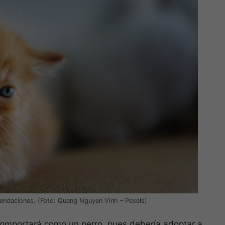
mendaciones. (Foto: Quang Nguyen Vinh – Pexels)
comportará como un perro, pues debería adoptar a