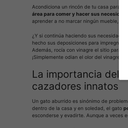
Acondiciona un rincón de tu casa para dar
área para comer y hacer sus necesidade
aprender a no marcar ningún mueble, espa
¿Y si continúa haciendo sus necesidades 
hecho sus deposiciones para impregnarlo c
Además, rocía con vinagre el sitio para qu
¡Simplemente odian el olor del vinagre!
La importancia del 
cazadores innatos
Un gato aburrido es sinónimo de proble
dentro de la casa y en soledad, el gato
p
esconderse y evadirte. Aunque a veces e