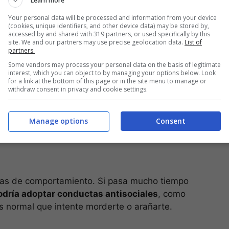
Learn more
le la bienvenida. El gato reconocerá que es su
Your personal data will be processed and information from your device
s en sus piedras
. En este momento deberá
(cookies, unique identifiers, and other device data) may be stored by,
accessed by and shared with 319 partners, or used specifically by this
cio u objeto con su orina.
site. We and our partners may use precise geolocation data.
List of
partners.
fuera de la caja? Coloca un periódico donde haya
Some vendors may process your personal data on the basis of legitimate
interest, which you can object to by managing your options below. Look
on su olor y luego introdúcelo en la caja.
for a link at the bottom of this page or in the site menu to manage or
e sepa que allí no debe volver a hacerlo.
withdraw consent in privacy and cookie settings.
Manage options
Consent
juego con estos
mas de comportamiento. Si pasa mucho tiempo
odría adoptar conductas antisociales
, como
s normal que intente morderte o arañarte.