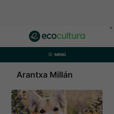
Saltar
al
contenido
MENÚ
Arantxa Millán