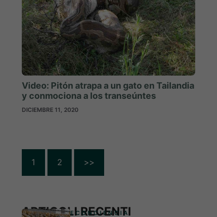
Video: Pitón atrapa a un gato en Tailandia
y conmociona a los transeúntes
DICIEMBRE 11, 2020
1
2
>>
ARTICOLI RECENTI
ECONCIENCIA