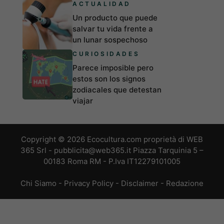
ACTUALIDAD
Un producto que puede
salvar tu vida frente a
un lunar sospechoso
CURIOSIDADES
Parece imposible pero
estos son los signos
zodiacales que detestan
viajar
Copyright © 2026 Ecocultura.com proprietà di WEB
365 Srl - pubblicita@web365.it Piazza Tarquinia 5 –
00183 Roma RM - P.Iva IT12279101005
Chi Siamo
-
Privacy Policy
-
Disclaimer
-
Redazione