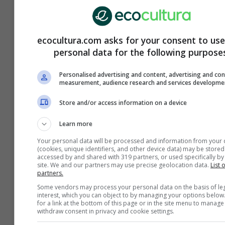
JUNIO 18, 2021
ecocultura.com asks for your consent to use
personal data for the following purpose
Personalised advertising and content, advertising and co
measurement, audience research and services developme
Store and/or access information on a device
Learn more
Your personal data will be processed and information from your 
Maravillosas fotos y videos del primer
(cookies, unique identifiers, and other device data) may be stored
eclipse de sol del 2021
accessed by and shared with 319 partners, or used specifically by 
site. We and our partners may use precise geolocation data.
List 
JUNIO 13, 2021
partners.
Some vendors may process your personal data on the basis of le
interest, which you can object to by managing your options below
for a link at the bottom of this page or in the site menu to manage
withdraw consent in privacy and cookie settings.