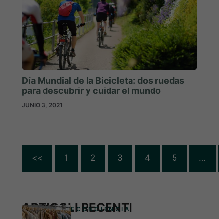
Día Mundial de la Bicicleta: dos ruedas
para descubrir y cuidar el mundo
JUNIO 3, 2021
<<
1
2
3
4
5
…
ARTICOLI RECENTI
ECONCIENCIA