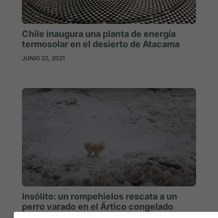
Chile inaugura una planta de energía
termosolar en el desierto de Atacama
JUNIO 22, 2021
Insólito: un rompehielos rescata a un
perro varado en el Ártico congelado